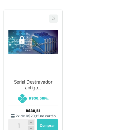
Serial Destravador
antigo...
R$36,58
Pix
R$38,51
2x de
R$20,12
no cartão
Comprar