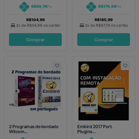
R$99,74
R$176,69
Pix
Pix
R$104,99
R$185,99
2x de
R$54,86
no cartão
2x de
R$97,19
no cartão
Comprar
Comprar
2 Programas de bordado
Embird 2017 Port.
Wilcom...
Plugins...