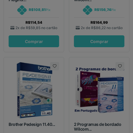
R$108,81
R$156,74
Pix
Pix
R$114,54
R$164,99
2x de
R$59,85
no cartão
2x de
R$86,22
no cartão
Comprar
Comprar
Brother Pedesign 11.40...
2 Programas de bordado
Wilcom...